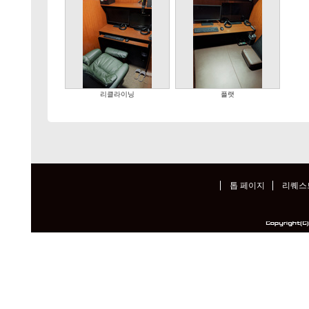
리클라이닝
플랫
톱 페이지
리퀘스